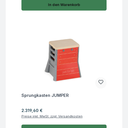
In den Warenkorb
Fragen zum Artikel
Sprungkasten JUMPER
Regulärer Preis:
2.319,60 €
Preise inkl. MwSt. zzgl. Versandkosten