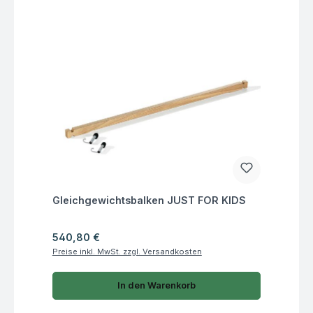
Fragen zum Artikel
Gleichgewichtsbalken JUST FOR KIDS
Regulärer Preis:
540,80 €
Preise inkl. MwSt. zzgl. Versandkosten
In den Warenkorb