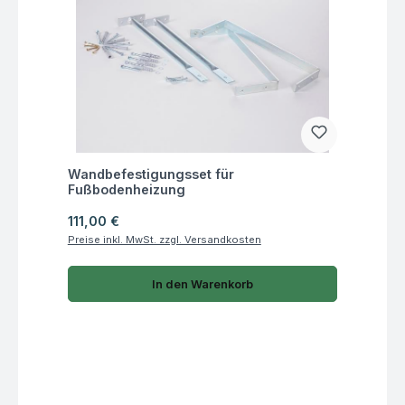
Fragen zum Artikel
Wandbefestigungsset für
Fußbodenheizung
Regulärer Preis:
111,00 €
Preise inkl. MwSt. zzgl. Versandkosten
In den Warenkorb