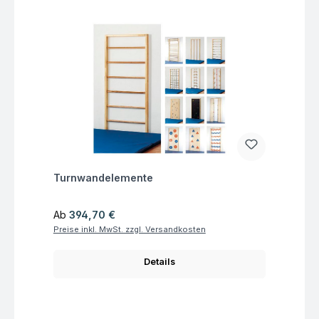
Fragen zum Artikel
Turnwandelemente
Regulärer Preis:
Ab
394,70 €
Preise inkl. MwSt. zzgl. Versandkosten
Details