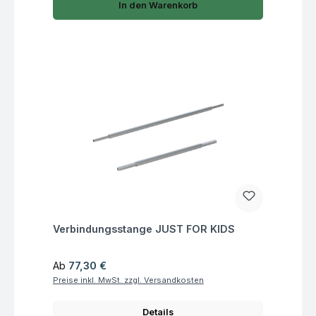
In den Warenkorb
Fragen zum Artikel
Verbindungsstange JUST FOR KIDS
Regulärer Preis:
Ab
77,30 €
Preise inkl. MwSt. zzgl. Versandkosten
Details