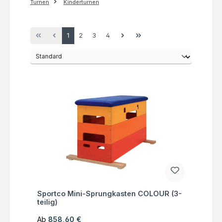
Turnen
Kinderturnen
Seite
Seite
Seite
Seite
1
2
3
4
Fragen zum Artikel
Sportco Mini-Sprungkasten COLOUR (3-
teilig)
Regulärer Preis:
Ab
858,60 €