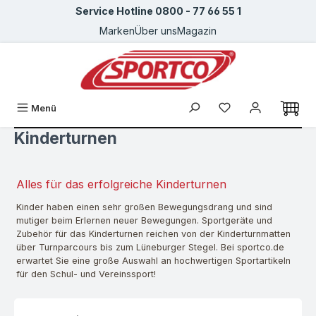
Service Hotline 0800 - 77 66 55 1
Zum Hauptinhalt springen
Marken
Über uns
Magazin
Du hast 0 Produkte
Menü
Kinderturnen
Alles für das erfolgreiche Kinderturnen
Kinder haben einen sehr großen Bewegungsdrang und sind
mutiger beim Erlernen neuer Bewegungen. Sportgeräte und
Zubehör für das Kinderturnen reichen von der Kinderturnmatten
über Turnparcours bis zum Lüneburger Stegel. Bei sportco.de
erwartet Sie eine große Auswahl an hochwertigen Sportartikeln
für den Schul- und Vereinssport!