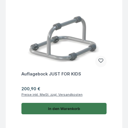
Fragen zum Artikel
Auflagebock JUST FOR KIDS
Regulärer Preis:
200,90 €
Preise inkl. MwSt. zzgl. Versandkosten
In den Warenkorb