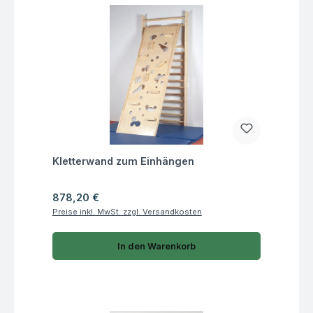
Fragen zum Artikel
Kletterwand zum Einhängen
Regulärer Preis:
878,20 €
Preise inkl. MwSt. zzgl. Versandkosten
In den Warenkorb