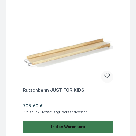
Fragen zum Artikel
Rutschbahn JUST FOR KIDS
Regulärer Preis:
705,60 €
Preise inkl. MwSt. zzgl. Versandkosten
In den Warenkorb