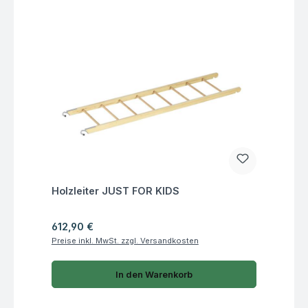
Fragen zum Artikel
Holzleiter JUST FOR KIDS
Regulärer Preis:
612,90 €
Preise inkl. MwSt. zzgl. Versandkosten
In den Warenkorb