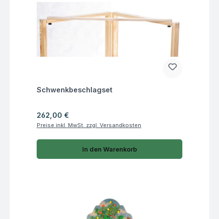
Fragen zum Artikel
Schwenkbeschlagset
Regulärer Preis:
262,00 €
Preise inkl. MwSt. zzgl. Versandkosten
In den Warenkorb