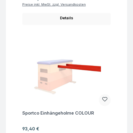
Preise inkl. MwSt. zzgl. Versandkosten
Details
Fragen zum Artikel
Sportco Einhängeholme COLOUR
Regulärer Preis:
93,40 €