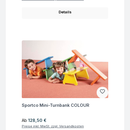
Details
Fragen zum Artikel
Sportco Mini-Turnbank COLOUR
Regulärer Preis:
Ab
128,50 €
Preise inkl. MwSt. zzgl. Versandkosten