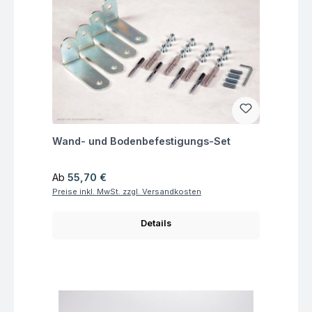
Fragen zum Artikel
Wand- und Bodenbefestigungs-Set
Regulärer Preis:
Ab
55,70 €
Preise inkl. MwSt. zzgl. Versandkosten
Details