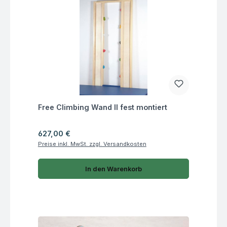
Fragen zum Artikel
Free Climbing Wand II fest montiert
Regulärer Preis:
627,00 €
Preise inkl. MwSt. zzgl. Versandkosten
In den Warenkorb