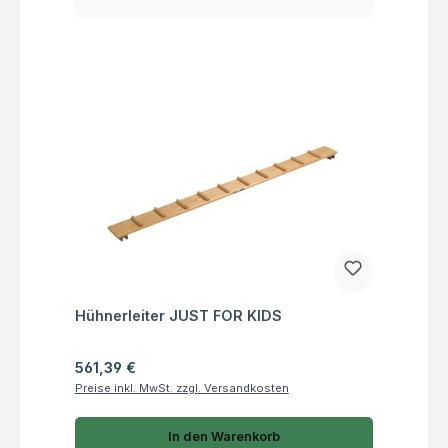
Fragen zum Artikel
Hühnerleiter JUST FOR KIDS
Regulärer Preis:
561,39 €
Preise inkl. MwSt. zzgl. Versandkosten
In den Warenkorb