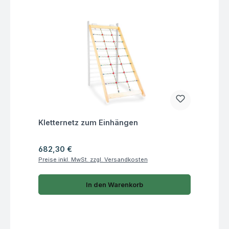
Fragen zum Artikel
Kletternetz zum Einhängen
Regulärer Preis:
682,30 €
Preise inkl. MwSt. zzgl. Versandkosten
In den Warenkorb