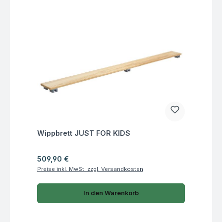
Fragen zum Artikel
Wippbrett JUST FOR KIDS
Regulärer Preis:
509,90 €
Preise inkl. MwSt. zzgl. Versandkosten
In den Warenkorb