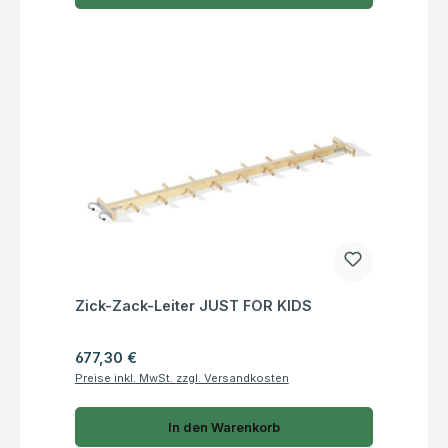
Fragen zum Artikel
Zick-Zack-Leiter JUST FOR KIDS
Regulärer Preis:
677,30 €
Preise inkl. MwSt. zzgl. Versandkosten
In den Warenkorb