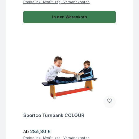
Preise inkl. MwSt. zzgl. Versandkosten
In den Warenkorb
Fragen zum Artikel
Sportco Turnbank COLOUR
Regulärer Preis:
Ab
286,30 €
Preise inkl. MwSt. zzgl. Versandkosten