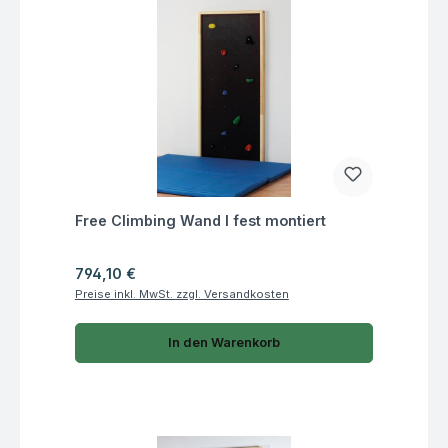
Fragen zum Artikel
Free Climbing Wand I fest montiert
Regulärer Preis:
794,10 €
Preise inkl. MwSt. zzgl. Versandkosten
In den Warenkorb