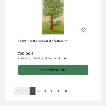
Fragen zum Artikel
Erzi® Kletterwand Apfelbaum
Regulärer Preis:
720,00 €
Preise inkl. MwSt. zzgl. Versandkosten
In den Warenkorb
Seite
Seite
Seite
Seite
1
2
3
4