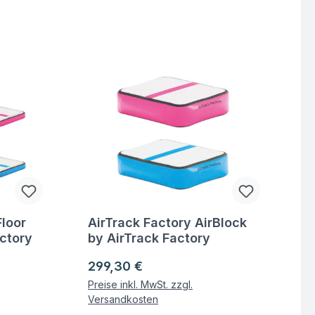
Floor
AirTrack Factory AirBlock
Fragen zum Artikel
ctory
by AirTrack Factory
Regulärer Preis:
299,30 €
Preise inkl. MwSt. zzgl.
Versandkosten