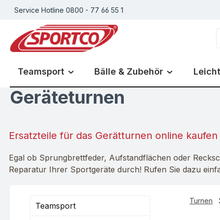
Service Hotline 0800 - 77 66 55 1
m Hauptinhalt springen
Zur Suche springen
Zur Hauptnavigation springen
Teamsport
Bälle & Zubehör
Leicht
Geräteturnen
Ersatzteile für das Gerätturnen online kaufen
Egal ob Sprungbrettfeder, Aufstandflächen oder Recksc
Reparatur Ihrer Sportgeräte durch! Rufen Sie dazu einfa
Turnen
Teamsport