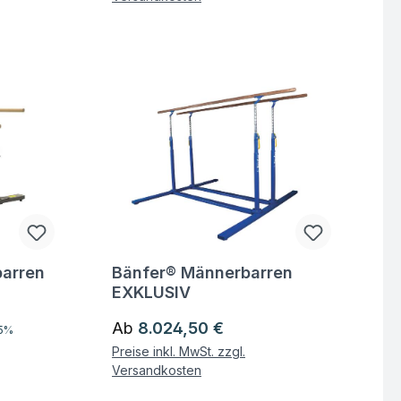
arren
Bänfer® Männerbarren
Fragen zum Artikel
EXKLUSIV
is:
Regulärer Preis:
Ab
8.024,50 €
15%
Preise inkl. MwSt. zzgl.
Versandkosten