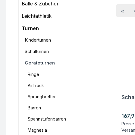
Bälle & Zubehör
Leichtathletik
Turnen
Kinderturnen
Schulturnen
Geräteturnen
Ringe
AirTrack
Sprungbretter
Scha
Fra
Barren
Regul
167,9
Spannstufenbarren
Preise 
Magnesia
Versa