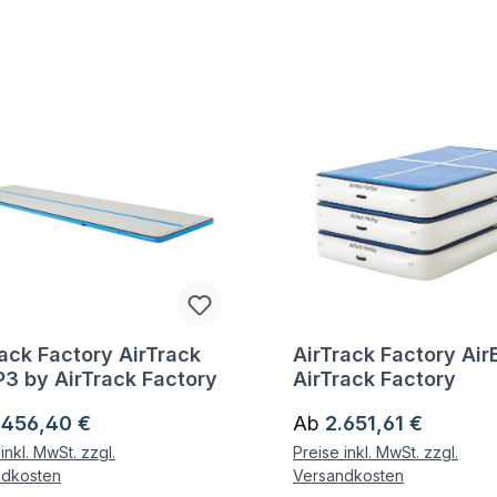
rack Factory AirTrack
AirTrack Factory Air
gen zum Artikel
Fragen zum Artikel
P3 by AirTrack Factory
AirTrack Factory
ärer Preis:
Regulärer Preis:
.456,40 €
Ab
2.651,61 €
inkl. MwSt. zzgl.
Preise inkl. MwSt. zzgl.
ndkosten
Versandkosten