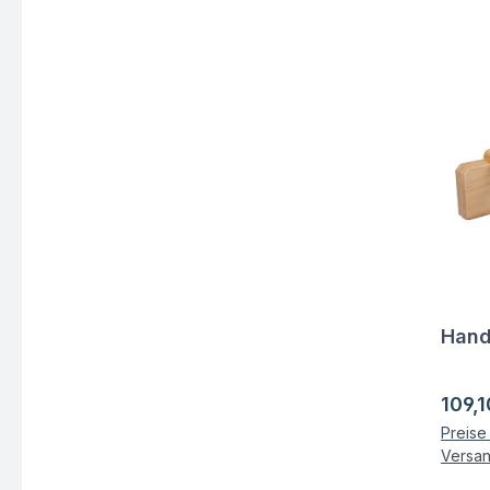
Hand
Fra
Regul
109,1
Preise 
Versa