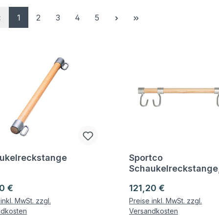
Seite
Seite
Seite
Seite
Seite
1
2
3
4
5
ukelreckstange
Sportco
gen zum Artikel
Fragen zum Artikel
Schaukelreckstange
selbstsichernd
ärer Preis:
Regulärer Preis:
0 €
121,20 €
inkl. MwSt. zzgl.
Preise inkl. MwSt. zzgl.
ndkosten
Versandkosten