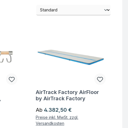
AirTrack Factory AirFloor
Fragen zum Artikel
,
by AirTrack Factory
Regulärer Preis:
Ab
4.382,50 €
Preise inkl. MwSt. zzgl.
Versandkosten