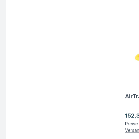
AirT
Fra
Regul
152,
Preise 
Versa