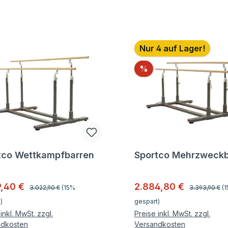
batt
Nur 4 auf Lager!
Rabatt
%
tco Wettkampfbarren
Sportco Mehrzweckb
gen zum Artikel
Fragen zum Artikel
Regulärer Preis:
Regulärer Pre
ufspreis:
Verkaufspreis:
9,40 €
2.884,80 €
3.022,90 €
(15%
3.393,90 €
(
)
gespart)
inkl. MwSt. zzgl.
Preise inkl. MwSt. zzgl.
ndkosten
Versandkosten