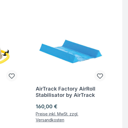
AirTrack Factory AirRoll
Fragen zum Artikel
Stabilisator by AirTrack
Factory
Regulärer Preis:
160,00 €
Preise inkl. MwSt. zzgl.
Versandkosten