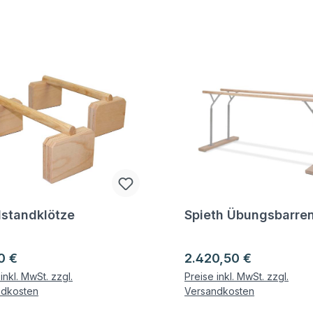
standklötze
Spieth Übungsbarre
gen zum Artikel
Fragen zum Artikel
ärer Preis:
Regulärer Preis:
0 €
2.420,50 €
inkl. MwSt. zzgl.
Preise inkl. MwSt. zzgl.
ndkosten
Versandkosten