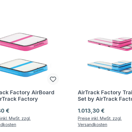
rack Factory AirBoard
AirTrack Factory Tra
gen zum Artikel
Fragen zum Artikel
irTrack Factory
Set by AirTrack Fact
ärer Preis:
Regulärer Preis:
80 €
1.013,30 €
inkl. MwSt. zzgl.
Preise inkl. MwSt. zzgl.
ndkosten
Versandkosten