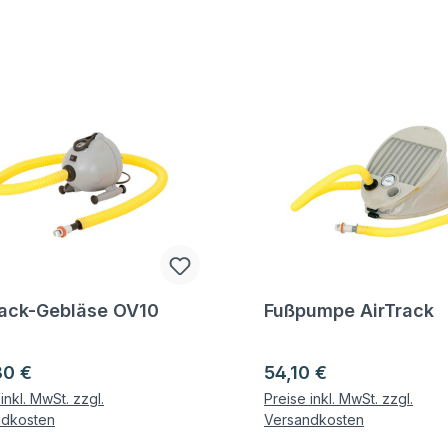
rack-Gebläse OV10
Fußpumpe AirTrack
gen zum Artikel
Fragen zum Artikel
ärer Preis:
Regulärer Preis:
30 €
54,10 €
inkl. MwSt. zzgl.
Preise inkl. MwSt. zzgl.
ndkosten
Versandkosten