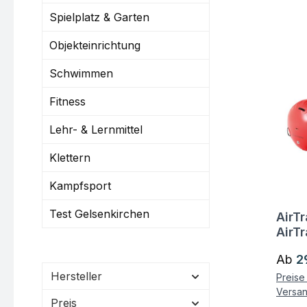
Spielplatz & Garten
Objekteinrichtung
Schwimmen
Fitness
Lehr- & Lernmittel
Klettern
Kampfsport
Test Gelsenkirchen
AirTr
Fra
AirT
Regul
Ab
2
Hersteller
Preise 
Versa
Preis