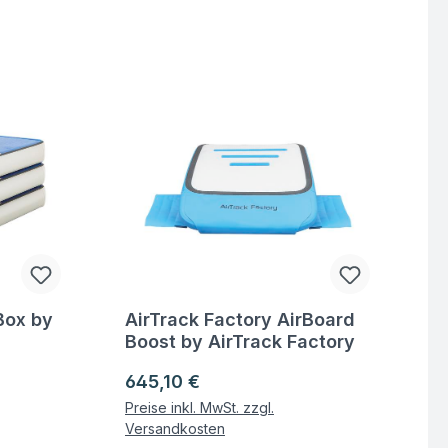
Box by
AirTrack Factory AirBoard
Fragen zum Artikel
Boost by AirTrack Factory
Regulärer Preis:
645,10 €
Preise inkl. MwSt. zzgl.
Versandkosten