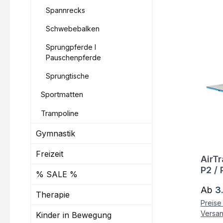
Spannrecks
Schwebebalken
Sprungpferde I
Pauschenpferde
Sprungtische
Sportmatten
Trampoline
Gymnastik
Freizeit
AirT
Fra
P2 / 
% SALE %
Regul
Ab
3
Therapie
Preise 
Versa
Kinder in Bewegung