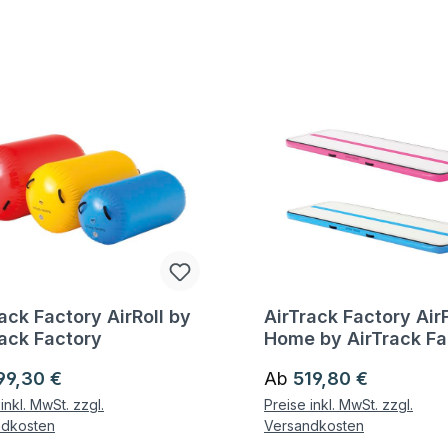
ack Factory AirRoll by
AirTrack Factory Air
gen zum Artikel
Fragen zum Artikel
rack Factory
Home by AirTrack Fa
ärer Preis:
Regulärer Preis:
99,30 €
Ab
519,80 €
inkl. MwSt. zzgl.
Preise inkl. MwSt. zzgl.
ndkosten
Versandkosten