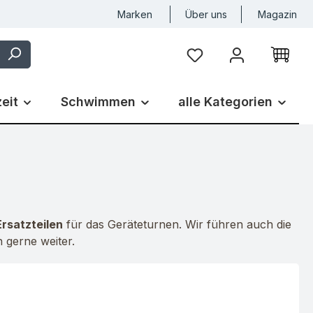
Marken
Über uns
Magazin
Du hast 0 Produkte auf
zeit
Schwimmen
alle Kategorien
Ersatzteilen
für das Geräteturnen. Wir führen auch die
 gerne weiter.