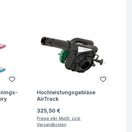
inings-
Hochleistungsgebläse
Fragen zum Artikel
ory
AirTrack
Regulärer Preis:
325,50 €
Preise inkl. MwSt. zzgl.
Versandkosten