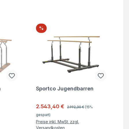
Rabatt
%
n
Sportco Jugendbarren
Fragen zum Artikel
Regulärer Preis:
Verkaufspreis:
2.543,40 €
2.992,30 €
(15%
gespart)
Preise inkl. MwSt. zzgl.
Versandkosten