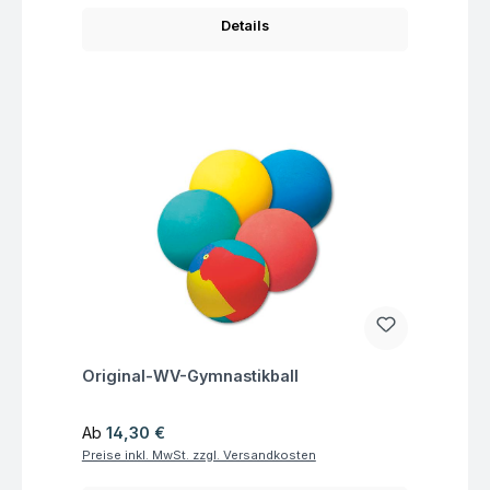
Details
Fragen zum Artikel
Original-WV-Gymnastikball
Regulärer Preis:
Ab
14,30 €
Preise inkl. MwSt. zzgl. Versandkosten