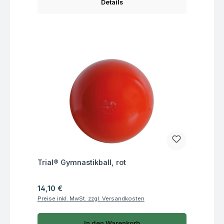
Details
Fragen zum Artikel
Trial® Gymnastikball, rot
Regulärer Preis:
14,10 €
Preise inkl. MwSt. zzgl. Versandkosten
In den Warenkorb