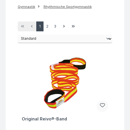
Gymnastik
Rhythmische Sportgymnastik
Seite
Seite
Seite
1
2
3
Fragen zum Artikel
Original Reivo®-Band