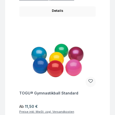
Details
Fragen zum Artikel
TOGU® Gymnastikball Standard
Regulärer Preis:
Ab
11,50 €
Preise inkl. MwSt. zzgl. Versandkosten