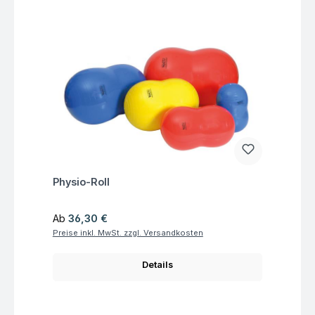
Fragen zum Artikel
Physio-Roll
Regulärer Preis:
Ab
36,30 €
Preise inkl. MwSt. zzgl. Versandkosten
Details