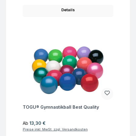
Details
Fragen zum Artikel
TOGU® Gymnastikball Best Quality
Regulärer Preis:
Ab
13,30 €
Preise inkl. MwSt. zzgl. Versandkosten