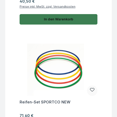
Regulärer Preis:
40,50 €
Preise inkl. MwSt. zzgl. Versandkosten
In den Warenkorb
Fragen zum Artikel
Reifen-Set SPORTCO NEW
Regulärer Preis:
71,60 €