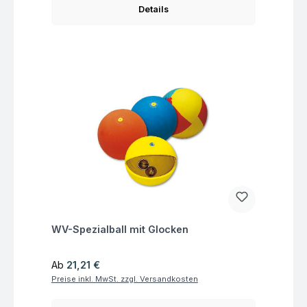
Details
Fragen zum Artikel
WV-Spezialball mit Glocken
Regulärer Preis:
Ab
21,21 €
Preise inkl. MwSt. zzgl. Versandkosten