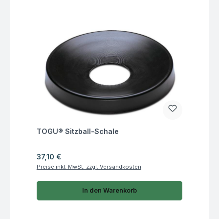
Fragen zum Artikel
TOGU® Sitzball-Schale
Regulärer Preis:
37,10 €
Preise inkl. MwSt. zzgl. Versandkosten
In den Warenkorb