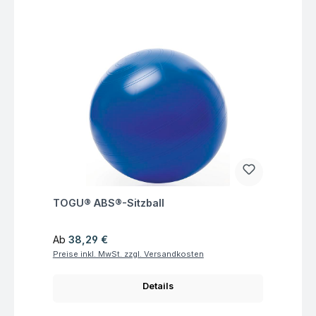
Fragen zum Artikel
TOGU® ABS®-Sitzball
Regulärer Preis:
Ab
38,29 €
Preise inkl. MwSt. zzgl. Versandkosten
Details