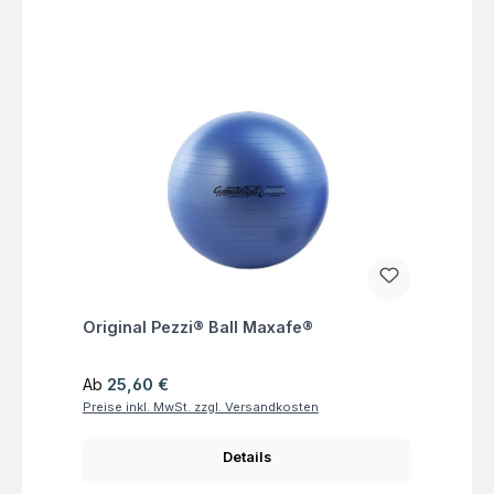
Fragen zum Artikel
Original Pezzi® Ball Maxafe®
Regulärer Preis:
Ab
25,60 €
Preise inkl. MwSt. zzgl. Versandkosten
Details