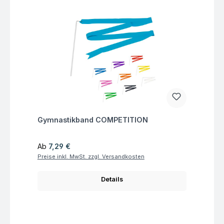
Fragen zum Artikel
Gymnastikband COMPETITION
Regulärer Preis:
Ab
7,29 €
Preise inkl. MwSt. zzgl. Versandkosten
Details