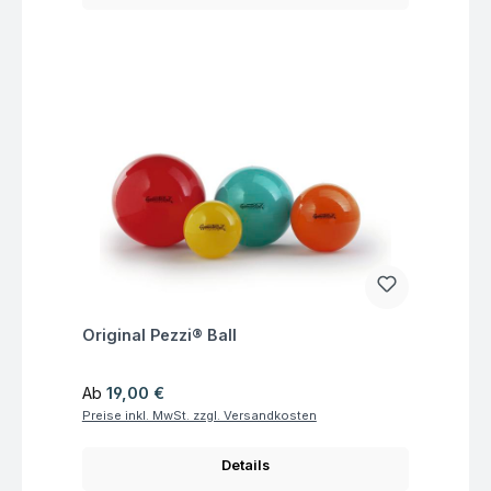
Fragen zum Artikel
Original Pezzi® Ball
Regulärer Preis:
Ab
19,00 €
Preise inkl. MwSt. zzgl. Versandkosten
Details