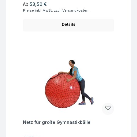
Regulärer Preis:
Ab
53,50 €
Preise inkl. MwSt. zzgl. Versandkosten
Details
Fragen zum Artikel
Netz für große Gymnastikbälle