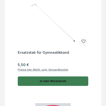
Fragen zum Artikel
Ersatzstab für Gymnastikband
Regulärer Preis:
5,50 €
Preise inkl. MwSt. zzgl. Versandkosten
In den Warenkorb