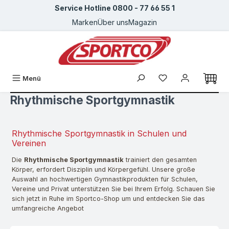
Service Hotline 0800 - 77 66 55 1
Zum Hauptinhalt springen
Marken
Über uns
Magazin
Du hast 0 Produkte
Menü
Rhythmische Sportgymnastik
Rhythmische Sportgymnastik in Schulen und
Vereinen
Die
Rhythmische Sportgymnastik
trainiert den gesamten
Körper, erfordert Disziplin und Körpergefühl. Unsere große
Auswahl an hochwertigen Gymnastikprodukten für Schulen,
Vereine und Privat unterstützen Sie bei Ihrem Erfolg. Schauen Sie
sich jetzt in Ruhe im Sportco-Shop um und entdecken Sie das
umfangreiche Angebot