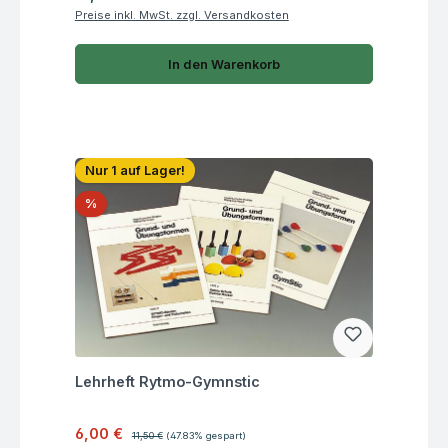
Preise inkl. MwSt. zzgl. Versandkosten
In den Warenkorb
Nur 1 auf Lager!
Rabatt
%
Fragen zum Artikel
Lehrheft Rytmo-Gymnstic
Verkaufspreis:
Regulärer Preis:
6,00 €
11,50 €
(47.83% gespart)