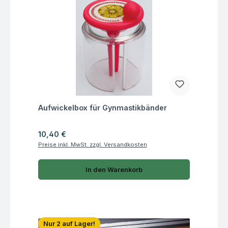
Fragen zum Artikel
Aufwickelbox für Gynmastikbänder
Regulärer Preis:
10,40 €
Preise inkl. MwSt. zzgl. Versandkosten
In den Warenkorb
Nur 2 auf Lager!