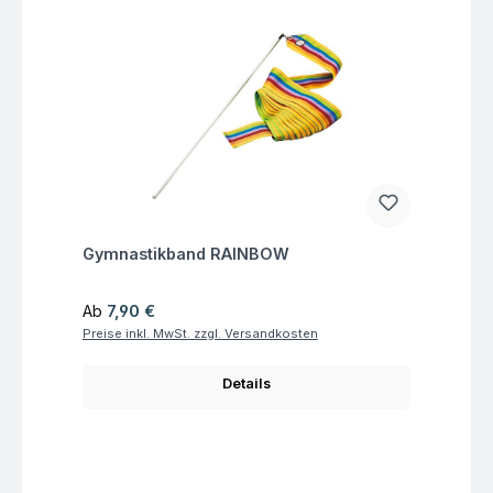
Fragen zum Artikel
Gymnastikband RAINBOW
Regulärer Preis:
Ab
7,90 €
Preise inkl. MwSt. zzgl. Versandkosten
Details