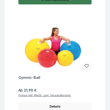
Fragen zum Artikel
Gymnic-Ball
Regulärer Preis:
Ab
21,90 €
Preise inkl. MwSt. zzgl. Versandkosten
Details