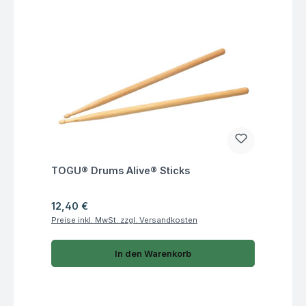
Fragen zum Artikel
TOGU® Drums Alive® Sticks
Regulärer Preis:
12,40 €
Preise inkl. MwSt. zzgl. Versandkosten
In den Warenkorb