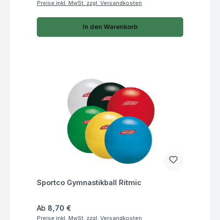
Preise inkl. MwSt. zzgl. Versandkosten
In den Warenkorb
Fragen zum Artikel
Sportco Gymnastikball Ritmic
Regulärer Preis:
Ab
8,70 €
Preise inkl. MwSt. zzgl. Versandkosten