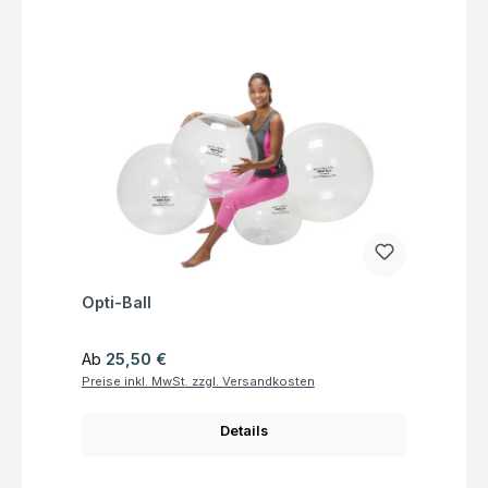
Fragen zum Artikel
Opti-Ball
Regulärer Preis:
Ab
25,50 €
Preise inkl. MwSt. zzgl. Versandkosten
Details